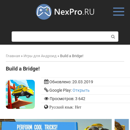
Skip
to
content
П
о
и
с
Главная
»
Игры для Андроид
»
Build a Bridge!
к
:
Build a Bridge!
Обновлено:
20.03.2019
Google Play:
Открыть
Просмотров: 3 642
Русский язык: Нет