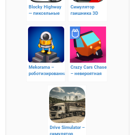
Blocky Highway
Симулятор
— пиксельные
гаишника 3D
3D гонки
Mekorama –
Crazy Cars Chase
роботизированная
– невероятная
головоломка
погоня
Drive Simulator –
симулятор