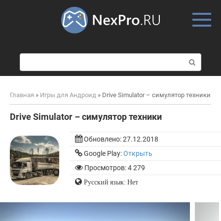
Skip
to
content
П
о
и
с
Главная
»
Игры для Андроид
»
Drive Simulator – симулятор техники
к
:
Drive Simulator – симулятор техники
Обновлено:
27.12.2018
Google Play:
Открыть
Просмотров: 4 279
Русский язык: Нет