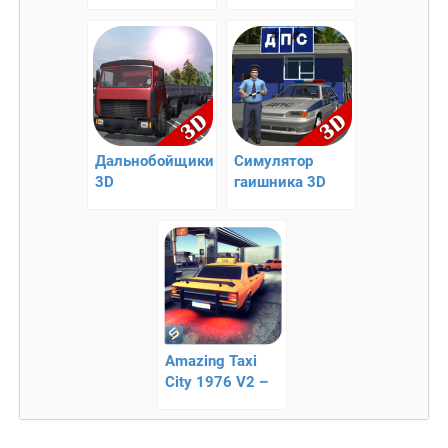
симулятор
– реалистичные
внедорожного
гонки
вождения
Дальнобойщики
Симулятор
3D
гаишника 3D
Amazing Taxi
City 1976 V2 –
симулятор
таксиста