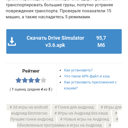
транспортировать большие грузы, попутно устраняя
повреждения транспорта. Проверьте показатели 15
машин, а также насладитесь 5 режимами.
Скачать Drive Simulator
95,7
v3.6.apk
Мб
Как установить?
Рейтинг
Что такое APK-файл и кэш
Как установить приложения с
кэшем?
(
1
оценка, среднее
4
из
5
)
3d игры на android
Гонки для андроид
Игры для
андроид бесплатно
Игры на Андроид без кеша
Лучшие гонки андроид
Новые игры на Андроид
Обновленные программы и игры на Андроид