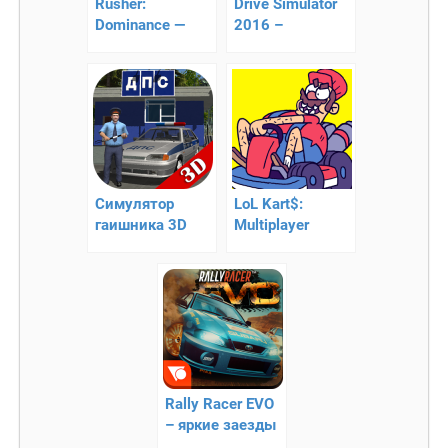
Rusher:
Drive Simulator
Dominance —
2016 –
гонки
докажите, что
Вы лучший
водитель!
Симулятор
LoL Kart$:
гаишника 3D
Multiplayer
Racing –
сумасшедшие
гонка!
Rally Racer EVO
– яркие заезды