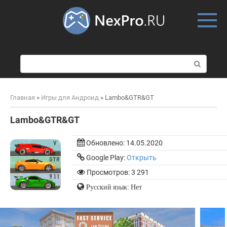
Skip
to
content
П
о
и
с
Главная
»
Игры для Андроид
»
Lambo&GTR&GT
к
:
Lambo&GTR&GT
Обновлено:
14.05.2020
Google Play:
Открыть
Просмотров: 3 291
Русский язык: Нет