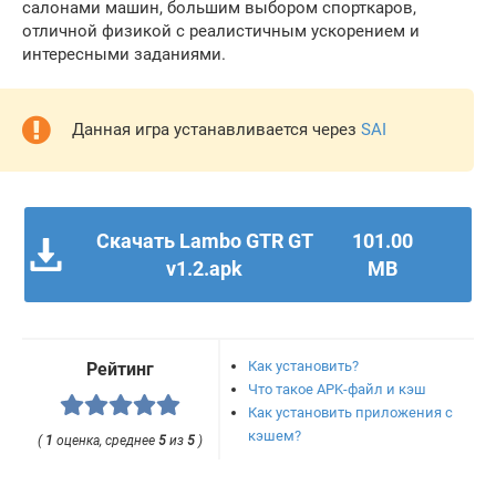
салонами машин, большим выбором спорткаров,
отличной физикой с реалистичным ускорением и
интересными заданиями.
Данная игра устанавливается через
SAI
Скачать Lambo GTR GT
101.00
v1.2.apk
MB
Как установить?
Рейтинг
Что такое APK-файл и кэш
Как установить приложения с
кэшем?
(
1
оценка, среднее
5
из
5
)