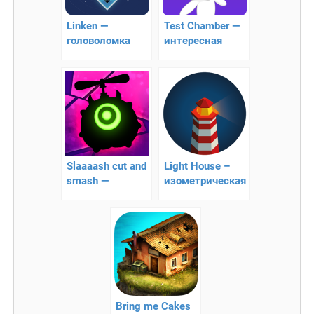
Linken —
Test Chamber —
головоломка
интересная
головоломка
Slaaaash cut and
Light House –
smash —
изометрическая
интересная
головоломка
головоломка
Bring me Cakes