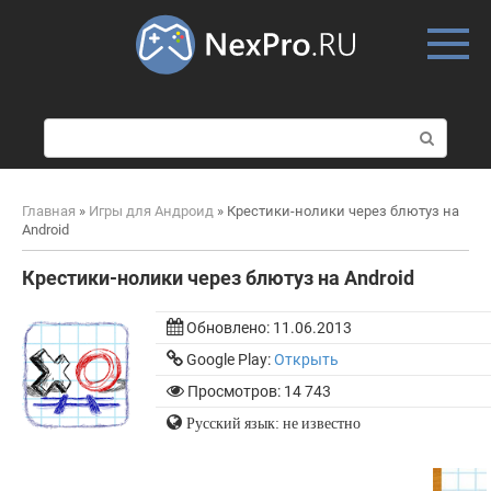
Skip
to
content
П
о
и
с
Главная
»
Игры для Андроид
»
Крестики-нолики через блютуз на
к
Android
:
Крестики-нолики через блютуз на Android
Обновлено:
11.06.2013
Google Play:
Открыть
Просмотров: 14 743
Русский язык: не известно