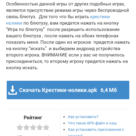
Особенностью данной игры от других подобных играх,
является присутствие режима игры через беспроводной
связь блютуз. Для того что бы играть
крестики
нолики
по блютузу, вам придется нажать на кнопку
“Игра по блютузу” после разрешить использование
вашего блютуза , после нажать на обоих телефонах
показать меня. После один из игроков придется нажать
на кнопку “искать” и выбираем андроид устройства
второго игрока. ВНИМАНИЕ если у вас не получилось
присоединиться, то второму игроку придется нажать на
кнопку искать.
Скачать Крестики-нолики.apk
6,4 Мб
Как установить?
Рейтинг
Что такое APK-файл и кэш
Как установить приложения с
кэшем?