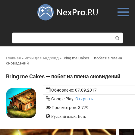
Skip
to
content
П
о
и
с
Главная
»
Игры для Андроид
»
Bring me Cakes — побег из плена
к
сновидений
:
Bring me Cakes — побег из плена сновидений
Обновлено:
07.09.2017
Google Play:
Открыть
Просмотров: 3 779
Русский язык: Есть