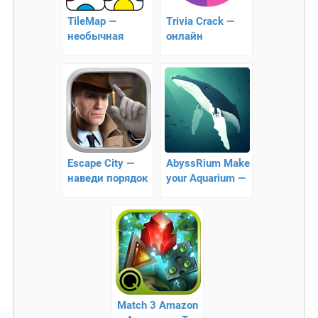
TileMap —
Trivia Crack —
необычная
онлайн
головоломка!
головоломка
Escape City —
AbyssRium Make
наведи порядок
your Aquarium —
в своём городе!
глубоководный
аквариум
Match 3 Amazon