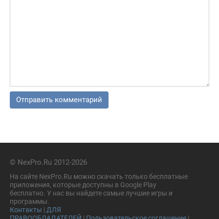
© NexPro.Ru 2012-2026
На сайте NexPro.Ru можно скачать только бесплатные
приложения, которые доступны в Google Play
бесплатно. У нас вы найдете самые лучшие игры и
программы.
Контакты
|
ДЛЯ
ПРАВООБЛАДАТЕЛЕЙ
|
Пользовательское соглашение
|