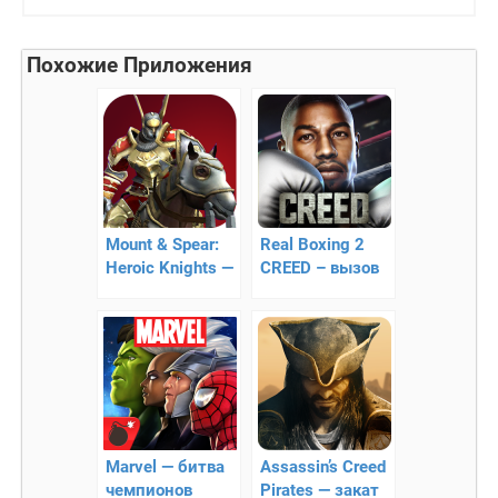
Похожие Приложения
Mount & Spear:
Real Boxing 2
Heroic Knights —
CREED – вызов
симулятор битв!
на ринг
Marvel — битва
Assassin’s Creed
чемпионов
Pirates — закат