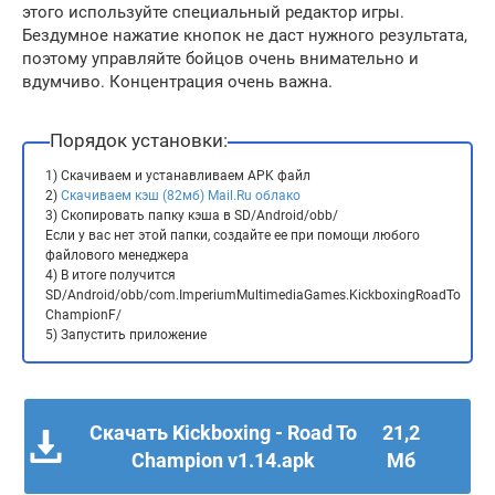
этого используйте специальный редактор игры.
Бездумное нажатие кнопок не даст нужного результата,
поэтому управляйте бойцов очень внимательно и
вдумчиво. Концентрация очень важна.
Порядок установки:
1) Скачиваем и устанавливаем APK файл
2)
Скачиваем кэш (82мб) Mail.Ru облако
3) Скопировать папку кэша в SD/Android/obb/
Если у вас нет этой папки, создайте ее при помощи любого
файлового менеджера
4) В итоге получится
SD/Android/obb/com.ImperiumMultimediaGames.KickboxingRoadTo
ChampionF/
5) Запустить приложение
Скачать Kickboxing - Road To
21,2
Champion v1.14.apk
Мб