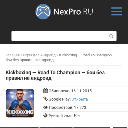
Skip
to
content
П
о
и
с
Главная
»
Игры для Андроид
»
Kickboxing — Road To Champion —
к
бои без правил на андроид
:
Kickboxing — Road To Champion — бои без
правил на андроид
Обновлено:
16.11.2015
Google Play:
Открыть
Просмотров: 17 273
Русский язык: Нет