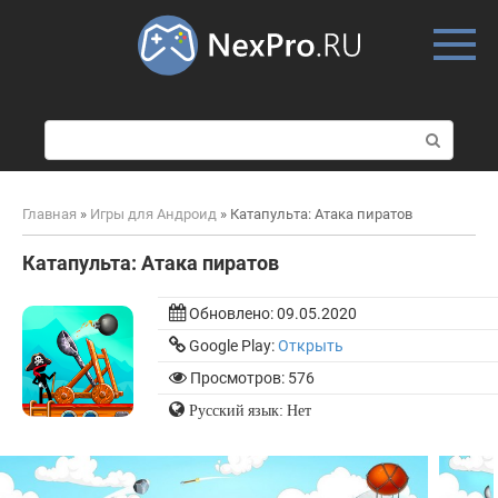
Skip
to
content
П
о
и
с
Главная
»
Игры для Андроид
»
Катапульта: Атака пиратов
к
:
Катапульта: Атака пиратов
Обновлено:
09.05.2020
Google Play:
Открыть
Просмотров: 576
Русский язык: Нет