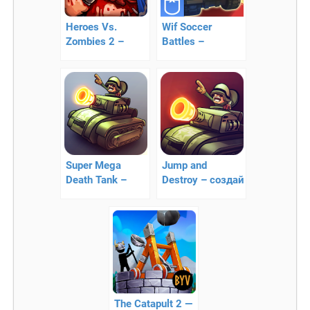
Heroes Vs.
Wif Soccer
Zombies 2 –
Battles –
возвращение
танковые
зомби
сражения
Super Mega
Jump and
Death Tank –
Destroy – создай
уберите
свой
противников с
непобедимый
пути!
танк
The Catapult 2 —