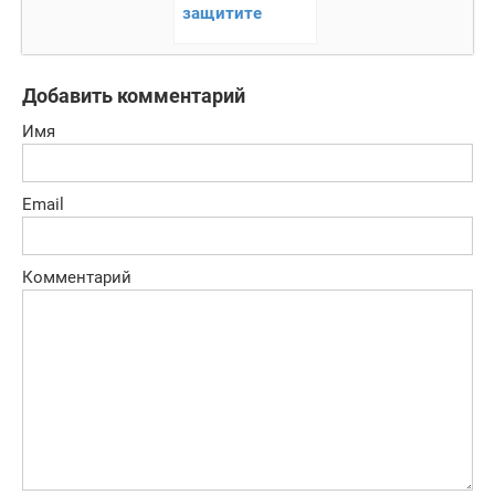
защитите
башню и
победите всех
врагов!
Добавить комментарий
Имя
Email
Комментарий