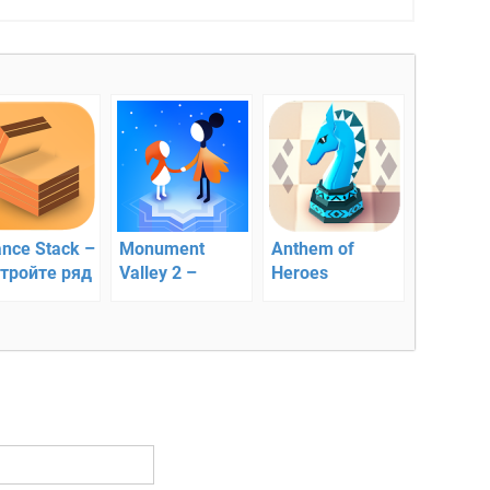
ance Stack –
Monument
Anthem of
тройте ряд
Valley 2 –
Heroes
ток
головоломка