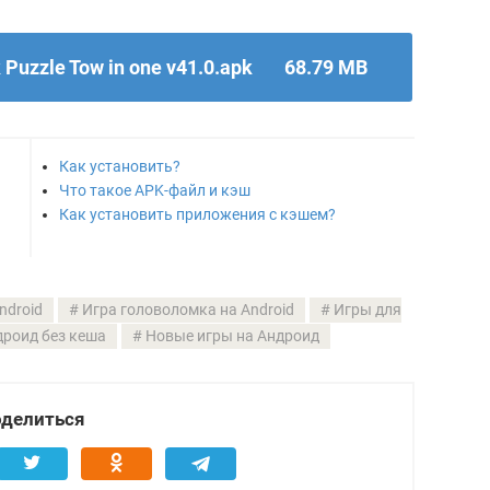
 Puzzle Tow in one v41.0.apk
68.79 MB
Как установить?
Что такое APK-файл и кэш
Как установить приложения с кэшем?
ndroid
Игра головоломка на Android
Игры для
дроид без кеша
Новые игры на Андроид
делиться