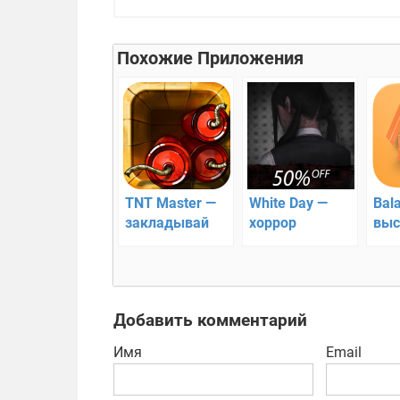
Похожие Приложения
TNT Master —
White Day —
Bal
закладывай
хоррор
выс
взрывчатку!!
пли
Добавить комментарий
Имя
Email