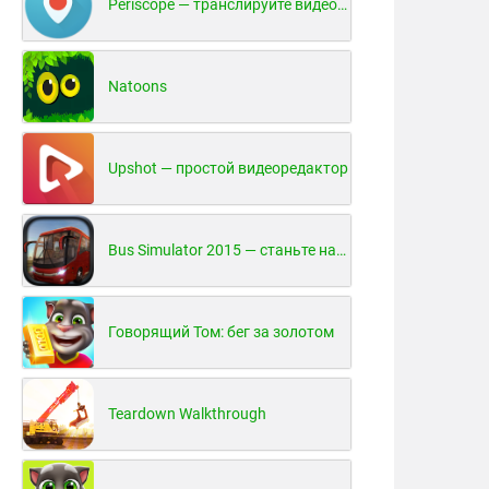
Periscope — транслируйте видео в реальном времени!
Natoons
Upshot — простой видеоредактор
Bus Simulator 2015 — станьте настоящим водителем автобуса!
Говорящий Том: бег за золотом
Teardown Walkthrough