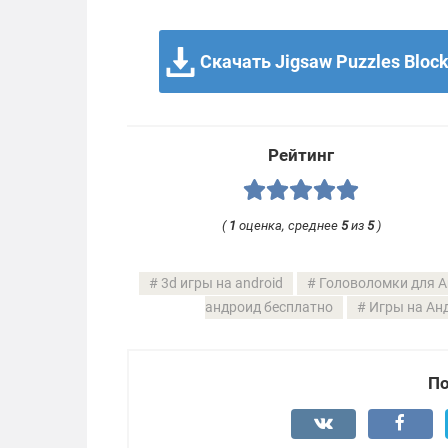
Скачать Jigsaw Puzzles Block
Рейтинг
(
1
оценка, среднее
5
из
5
)
3d игры на android
Головоломки для A
андроид бесплатно
Игры на Ан
По