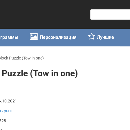
П
о
и
с
ограммы
Персонализация
Лучшие
к
:
lock Puzzle (Tow in one)
 Puzzle (Tow in one)
6.10.2021
ткрыть
728