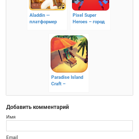
Aladdin —
Pixel Super
платформер
Heroes – город
мультфильма
героев
Аладдин
Paradise Island
Craft –
рыбачьте,
стройте,
веселитесь
Добавить комментарий
Имя
Email