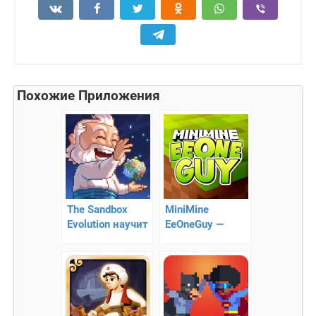
Похожие Приложения
The Sandbox
MiniMine
Evolution научит
EeOneGuy —
создавать
помогите
пиксельные
ИванГаю
миры
преодолеть все
препятствия!