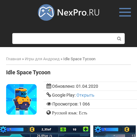
Skip
to
content
П
о
и
с
Главная
»
Игры для Андроид
»
Idle Space Tycoon
к
:
Idle Space Tycoon
Обновлено:
01.04.2020
Google Play:
Открыть
Просмотров: 1 066
Русский язык: Есть