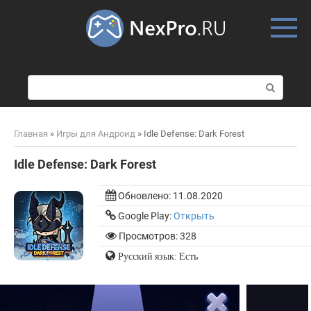
Skip
to
content
П
о
и
с
Главная
»
Игры для Андроид
»
Idle Defense: Dark Forest
к
:
Idle Defense: Dark Forest
Обновлено:
11.08.2020
Google Play:
Открыть
Просмотров: 328
Русский язык: Есть