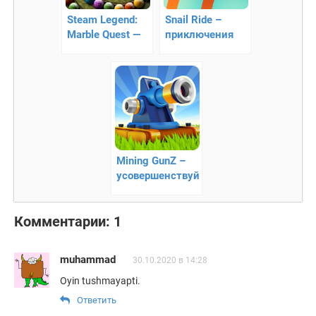
Steam Legend:
Snail Ride –
Marble Quest —
приключения
зума на
улитки
Андроид
Mining GunZ –
усовершенствуй
свой танк для
боя
Комментарии: 1
muhammad
30.10.2020 в 14:28
Oyin tushmayapti.
Ответить