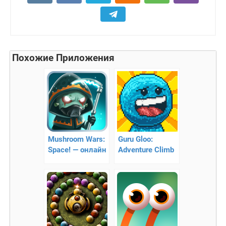
Похожие Приложения
Mushroom Wars:
Guru Gloo:
Space! — онлайн
Adventure Climb
стратегия
– пиксельная
аркада про
желейного
человечка!