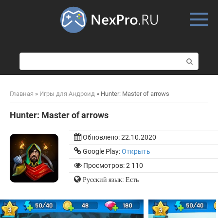
Skip
to
content
П
о
и
с
Главная
»
Игры для Андроид
»
Hunter: Master of arrows
к
:
Hunter: Master of arrows
Обновлено:
22.10.2020
Google Play:
Открыть
Просмотров: 2 110
Русский язык: Есть