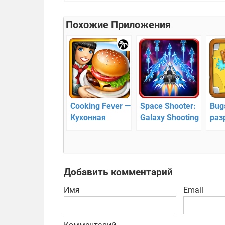
Похожие Приложения
Cooking Fever —
Space Shooter:
Bug
Кухонная
Galaxy Shooting
раз
Лихорадка!
– космические
кир
приключения
Добавить комментарий
Имя
Email