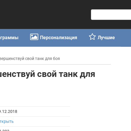
П
о
и
с
ограммы
Персонализация
Лучшие
к
:
овершенствуй свой танк для боя
шенствуй свой танк для
9.12.2018
ткрыть