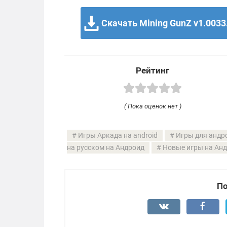
Скачать Mining GunZ v1.0033
Рейтинг
( Пока оценок нет )
Игры Аркада на android
Игры для андр
на русском на Андроид
Новые игры на Ан
По