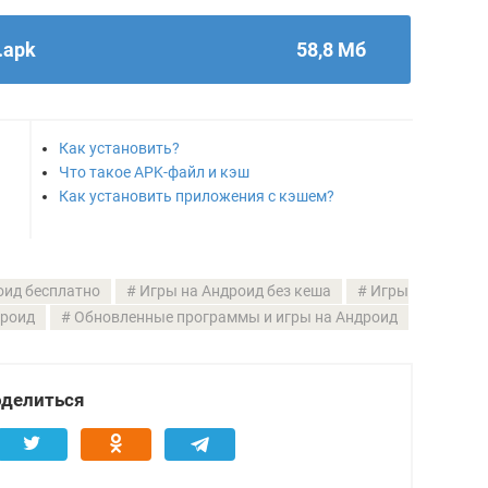
.apk
58,8 Мб
Как установить?
Что такое APK-файл и кэш
Как установить приложения с кэшем?
оид бесплатно
Игры на Андроид без кеша
Игры
дроид
Обновленные программы и игры на Андроид
делиться