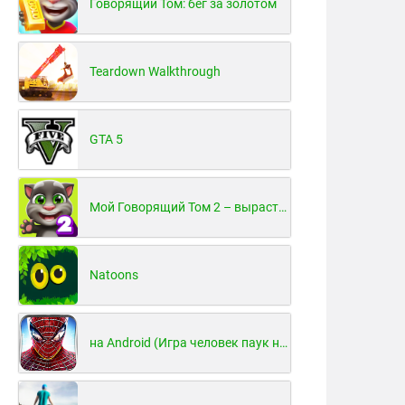
Говорящий Том: бег за золотом
Teardown Walkthrough
GTA 5
Мой Говорящий Том 2 – вырасти и воспитай своего котенка
Natoons
на Android (Игра человек паук на Android)