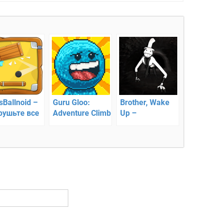
sBallnoid –
Guru Gloo:
Brother, Wake
рушьте все
Adventure Climb
Up –
пичи
– пиксельная
исследуйте
аркада про
дом
желейного
человечка!