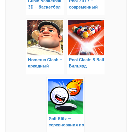
Cubic Basketball
Pool 2017 –
3D – баскетбол
современный
с
бильярд
мультиплеером
Homerun Clash –
Pool Clash: 8 Ball
аркадный
Бильярд
симулятор
бейсбола
Golf Blitz —
соревнования по
гольфу