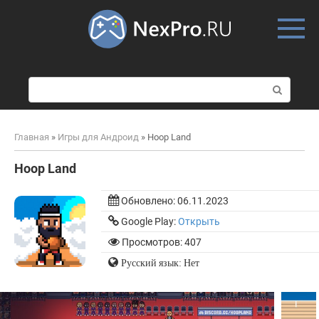
Skip
to
content
П
о
и
с
Главная
»
Игры для Андроид
»
Hoop Land
к
:
Hoop Land
Обновлено:
06.11.2023
Google Play:
Открыть
Просмотров: 407
Русский язык: Нет