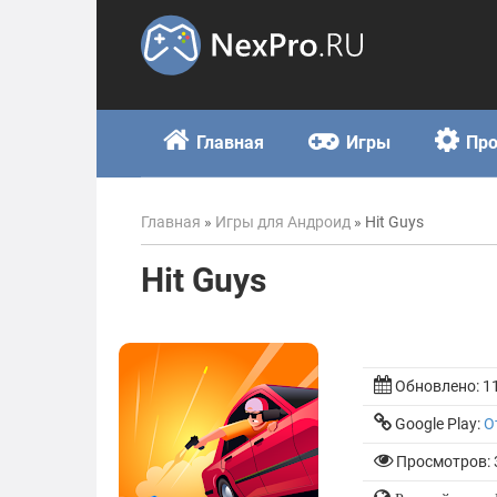
Skip
to
content
Главная
Игры
Пр
Главная
»
Игры для Андроид
»
Hit Guys
Hit Guys
Обновлено:
1
Google Play:
О
Просмотров: 