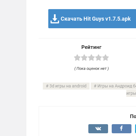
Скачать Hit Guys v1.7.5.apk
Рейтинг
( Пока оценок нет )
3d игры на android
Игры на Андроид б
игры
По