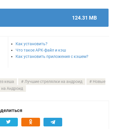
124.31 MB
Как установить?
Что такое APK-файл и кэш
Как установить приложения с кэшем?
ез кеша
Лучшие стрелялки на андроид
Новые
 на Андроид
делиться