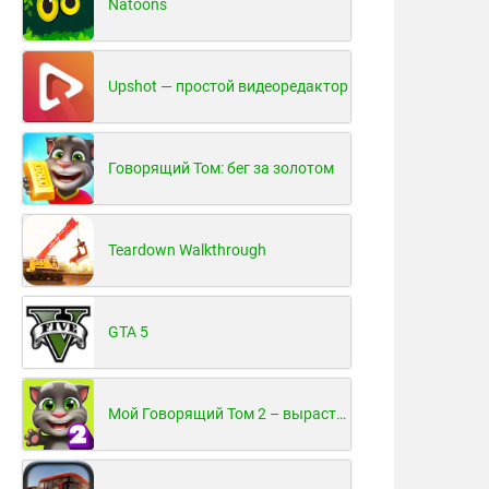
Natoons
Upshot — простой видеоредактор
Говорящий Том: бег за золотом
Teardown Walkthrough
GTA 5
Мой Говорящий Том 2 – вырасти и воспитай своего котенка