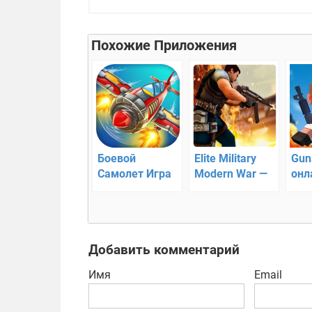
Похожие Приложения
Боевой
Elite Military
Gun
Самолет Игра
Modern War —
онл
Стрелялки –
новый экшен
выж
сражение с
ост
гоблинами
Добавить комментарий
Имя
Email