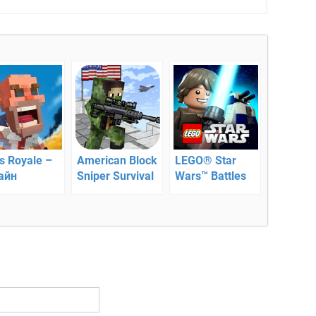
s Royale –
American Block
LEGO® Star
айн
Sniper Survival
Wars™ Battles
ивание на
– экшен
рове
стрелялка!