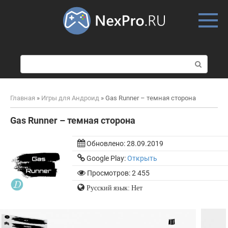
Skip
to
content
П
о
и
с
Главная
»
Игры для Андроид
»
Gas Runner – темная сторона
к
:
Gas Runner – темная сторона
Обновлено:
28.09.2019
Google Play:
Открыть
Просмотров: 2 455
Русский язык: Нет