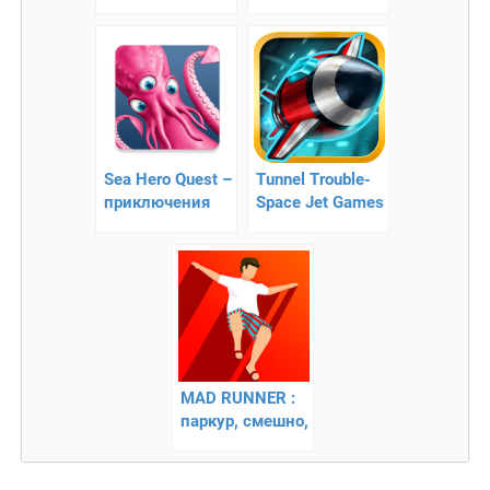
управление
раннер про
отважного
козла!
Sea Hero Quest –
Tunnel Trouble-
приключения
Space Jet Games
осьминога
– космический
раннер
MAD RUNNER :
паркур, смешно,
тяжело!