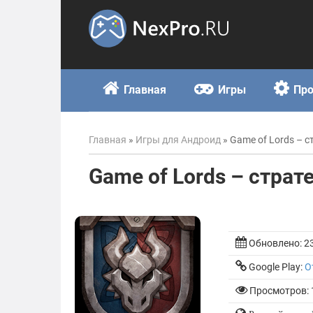
Skip
to
content
Главная
Игры
Пр
Главная
»
Игры для Андроид
»
Game of Lords – с
Game of Lords – страт
Обновлено:
2
Google Play:
О
Просмотров: 