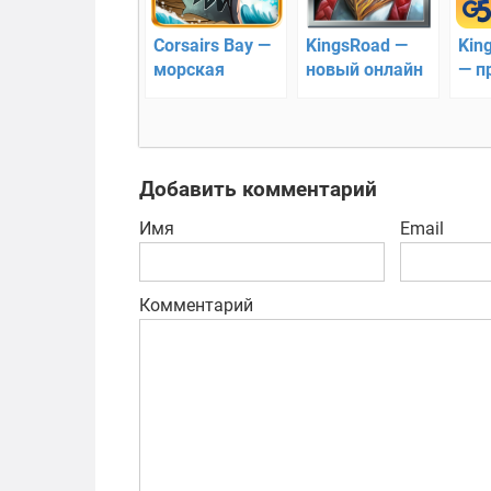
Corsairs Bay —
KingsRoad —
Kin
морская
новый онлайн
— п
стратегия
стратегия
кра
стр
G5
Добавить комментарий
Имя
Email
Комментарий