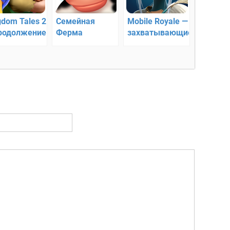
gdom Tales 2
Семейная
Mobile Royale —
родолжение
Ферма
захватывающие
сивой
сражения
атегии от