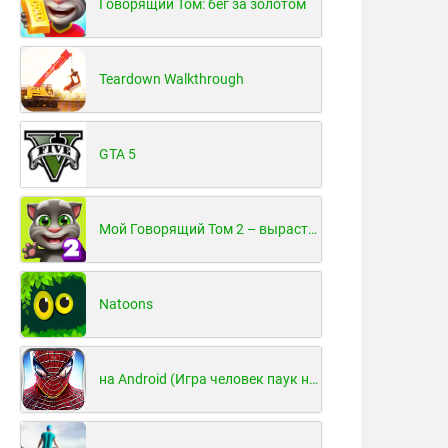
Говорящий Том: бег за золотом
Teardown Walkthrough
GTA 5
Мой Говорящий Том 2 – вырасти и воспитай своего котенка
Natoons
на Android (Игра человек паук на Android)