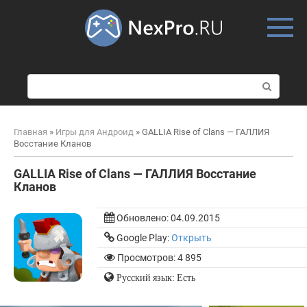
Skip
to
content
П
о
и
с
Главная
»
Игры для Андроид
»
GALLIA Rise of Clans — ГАЛЛИЯ
к
Восстание Кланов
:
GALLIA Rise of Clans — ГАЛЛИЯ Восстание
Кланов
Обновлено:
04.09.2015
Google Play:
Открыть
Просмотров: 4 895
Русский язык: Есть