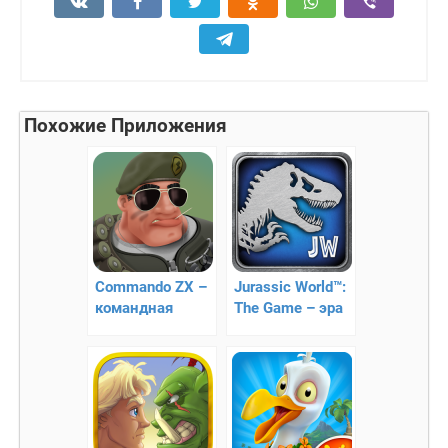
Похожие Приложения
Commando ZX –
Jurassic World™:
командная
The Game – эра
стрелялка
динозавров