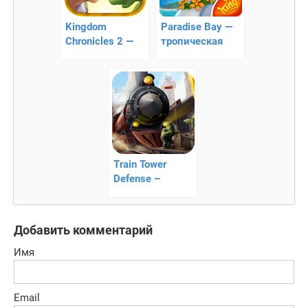
Kingdom
Paradise Bay —
Chronicles 2 —
тропическая
хроники
стратегия
королевства 2
Train Tower
Defense –
защитите поезд
Добавить комментарий
Имя
Email