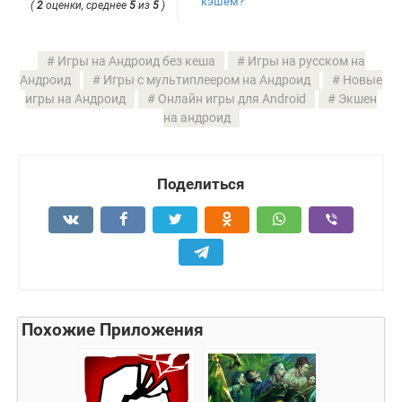
кэшем?
(
2
оценки, среднее
5
из
5
)
Игры на Андроид без кеша
Игры на русском на
Андроид
Игры с мультиплеером на Андроид
Новые
игры на Андроид
Онлайн игры для Android
Экшен
на андроид
Поделиться
Похожие Приложения