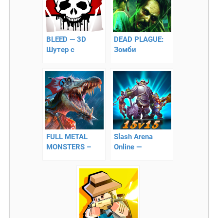
BLEED — 3D
DEAD PLAGUE:
Шутер c
Зомби
мультиплеером
Эпидемия
FULL METAL
Slash Arena
MONSTERS –
Online —
многопользовательский
фантастические
пост
битвы на арене
апокалиптический
экшен