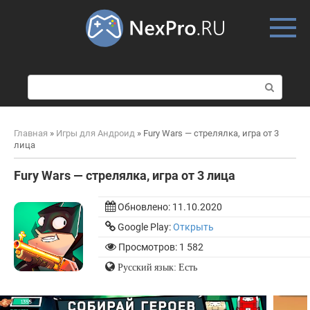
Skip
to
content
П
о
и
с
Главная
»
Игры для Андроид
»
Fury Wars — стрелялка, игра от 3
к
лица
:
Fury Wars — стрелялка, игра от 3 лица
Обновлено:
11.10.2020
Google Play:
Открыть
Просмотров: 1 582
Русский язык: Есть