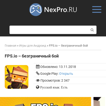
Skip
to
content
П
о
и
с
Главная
»
Игры для Андроид
»
FPS.io – безграничный бой
к
:
FPS.io – безграничный бой
Обновлено:
13.11.2018
Google Play:
Открыть
Просмотров: 2 347
Русский язык: Есть