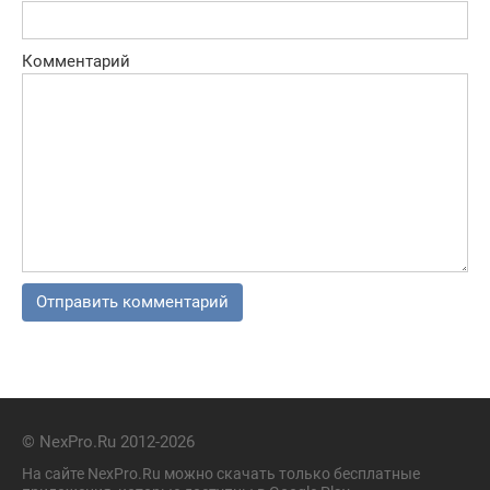
Комментарий
© NexPro.Ru 2012-2026
На сайте NexPro.Ru можно скачать только бесплатные