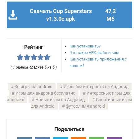
Скачать Cup Superstars
47,2
v1.3.0c.apk
Мб
Как установить?
Рейтинг
Что такое APK-файл и кэш
Как установить приложения с
кэшем?
(
1
оценка, среднее
5
из
5
)
3d игры на android
Игры без интернета на Андроид
Игры для андроид бесплатно
Интересные игры для
андроид
Новые игры на Андроид
Спортивные игры
для Android
футбол для android
Поделиться