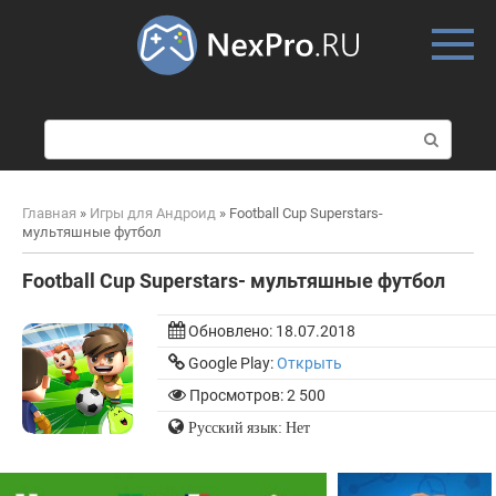
Skip
to
content
П
о
и
с
Главная
»
Игры для Андроид
»
Football Cup Superstars-
к
мультяшные футбол
:
Football Cup Superstars- мультяшные футбол
Обновлено:
18.07.2018
Google Play:
Открыть
Просмотров: 2 500
Русский язык: Нет