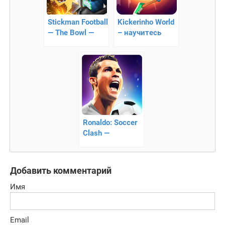
Stickman Football
Kickerinho World
— The Bowl —
– научитесь
Американский
футбольным
футбол
финтам
Ronaldo: Soccer
Clash —
футбольный
симулятор
Добавить комментарий
Имя
Email