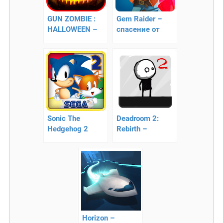
GUN ZOMBIE :
Gem Raider –
HALLOWEEN –
спасение от
уничтожаем
голема
зомби!
Sonic The
Deadroom 2:
Hedgehog 2
Rebirth –
Classic — соники
пройдите весь
лабиринт
Horizon –