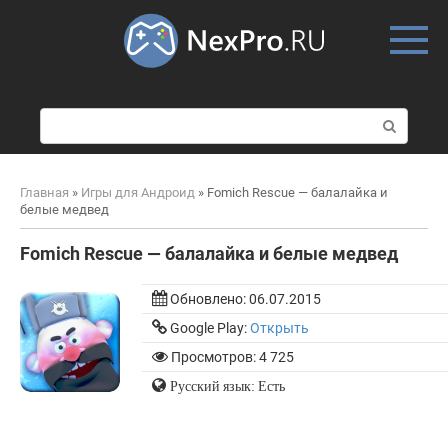
Skip
to
content
П
о
и
с
Главная
»
Игры для Андроид
»
Fomich Rescue — балалайка и
к
белые медвед
:
Fomich Rescue — балалайка и белые медвед
Обновлено:
06.07.2015
Google Play:
Открыть
Просмотров: 4 725
Русский язык: Есть