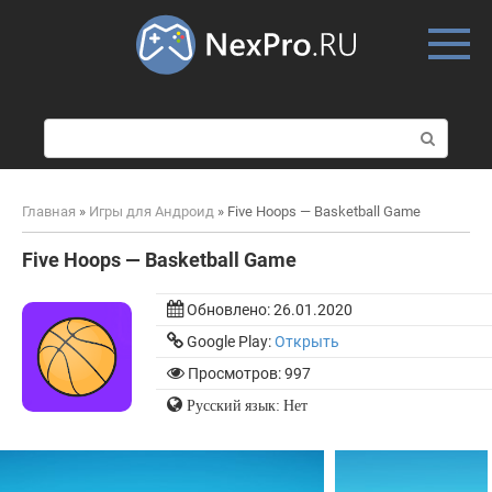
Skip
to
content
П
о
и
с
Главная
»
Игры для Андроид
»
Five Hoops — Basketball Game
к
:
Five Hoops — Basketball Game
Обновлено:
26.01.2020
Google Play:
Открыть
Просмотров: 997
Русский язык: Нет