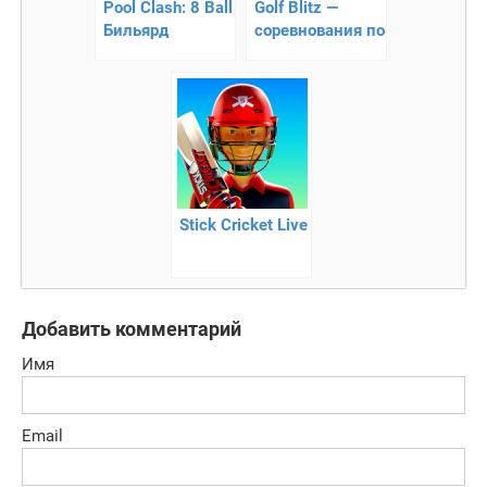
Pool Clash: 8 Ball
Golf Blitz —
Бильярд
соревнования по
гольфу
Stick Cricket Live
Добавить комментарий
Имя
Email