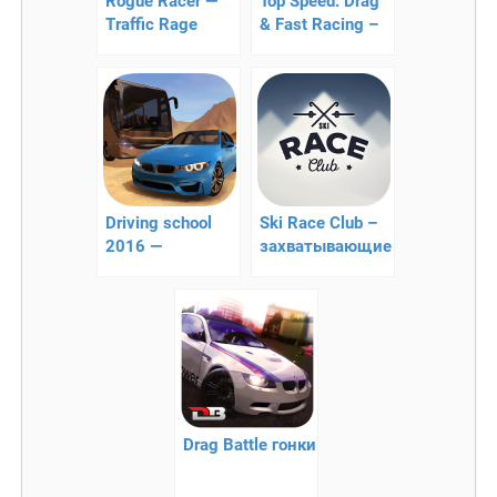
Rogue Racer —
Top Speed: Drag
Traffic Rage
& Fast Racing –
классическая
лучший драг
аркада для
рейсинг на
смартфона
андроид
Driving school
Ski Race Club –
2016 —
захватывающие
отличный
лыжние гонки!
симулятор
вождения
Drag Battle гонки