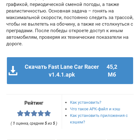
графикой, периодической сменой погоды, а также
реалистичностью. Основная задача – гонять на
максимальной скорости, постоянно следить за трассой,
чтобы не вылететь на обочину, а также не столкнуться с
преградами. После победы откроете доступ к иным
автомобилям, проверяя их технические показатели на
дороге.
Скачать Fast Lane Car Racer
45,2
v1.4.1.apk
Мб
Как установить?
Рейтинг
Что такое APK-файл и кэш
Как установить приложения с
кэшем?
(
1
оценка, среднее
5
из
5
)