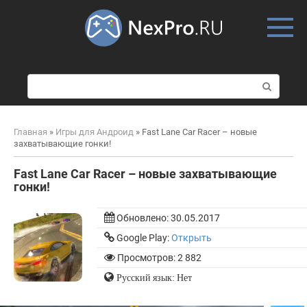
Skip
to
content
П
о
и
с
Главная
»
Игры для Андроид
»
Fast Lane Car Racer – новые
к
захватывающие гонки!
:
Fast Lane Car Racer – новые захватывающие
гонки!
Обновлено:
30.05.2017
Google Play:
Открыть
Просмотров: 2 882
Русский язык: Нет