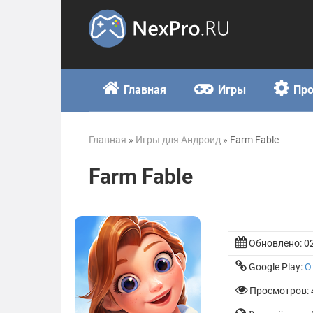
Skip
to
content
Главная
Игры
Пр
Главная
»
Игры для Андроид
»
Farm Fable
Farm Fable
Обновлено:
0
Google Play:
О
Просмотров: 