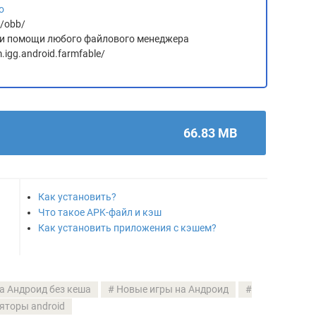
о
d/obb/
 при помощи любого файлового менеджера
.igg.android.farmfable/
66.83 MB
Как установить?
Что такое APK-файл и кэш
Как установить приложения с кэшем?
а Андроид без кеша
Новые игры на Андроид
яторы android