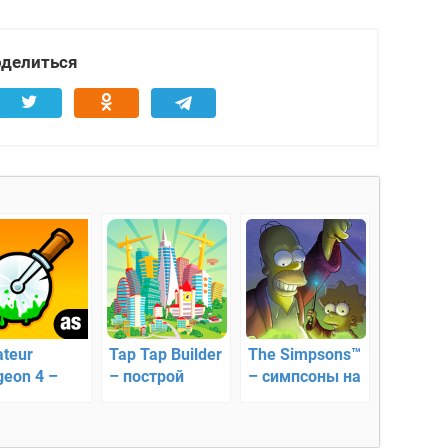
делиться
teur
Tap Tap Builder
The Simpsons™
geon 4 –
– построй
– симпсоны на
ключения
город мечты!
Андроид
асшедшего
урга!