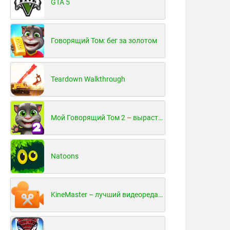
GTA 5
Говорящий Том: бег за золотом
Teardown Walkthrough
Мой Говорящий Том 2 – вырасти и воспитай своего котенка
Natoons
KineMaster – лучший видеоредактор для Android