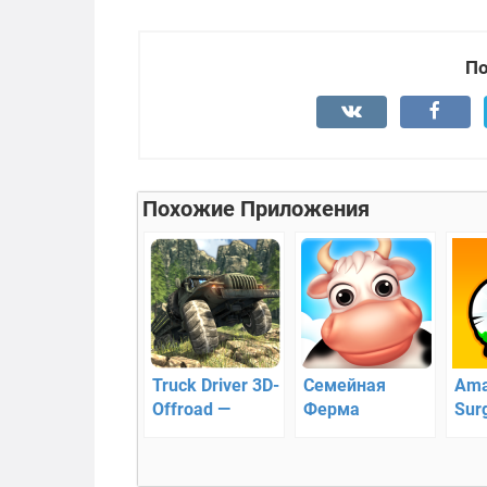
По
Похожие Приложения
Truck Driver 3D-
Семейная
Ama
Offroad —
Ферма
Sur
симулятор
при
внедорожного
сум
вождения
хир