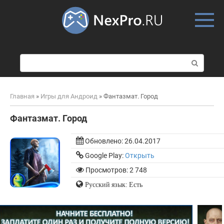
Skip
to
content
П
о
и
с
Главная
»
Игры для Андроид
»
Фантазмат. Город
к
:
Фантазмат. Город
Обновлено:
26.04.2017
Google Play:
Открыть
Просмотров: 2 748
Русский язык: Есть