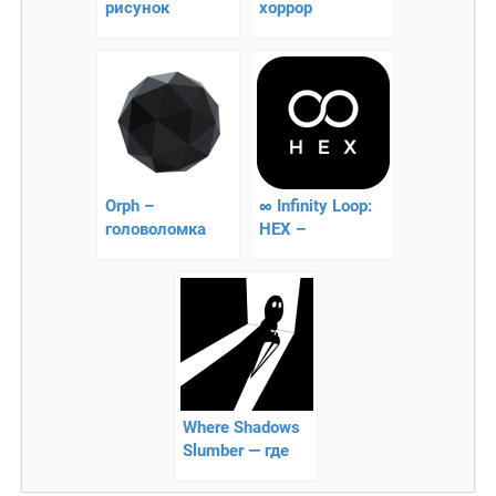
рисунок
хоррор
Orph –
∞ Infinity Loop:
головоломка
HEX –
головоломка на
внимательность
Where Shadows
Slumber — где
дремлют тени