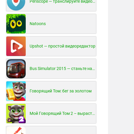
Periscope — транслируйте видео в реальном времени!
Natoons
Upshot — простой видеоредактор
Bus Simulator 2015 — станьте настоящим водителем автобуса!
Говорящий Том: бег за золотом
Мой Говорящий Том 2 – вырасти и воспитай своего котенка