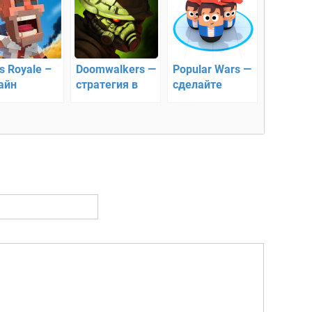
s Royale –
Doomwalkers —
Popular Wars —
айн
стратегия в
сделайте
ивание на
реальном
своего
рове
времени!
персонажа
популярным!