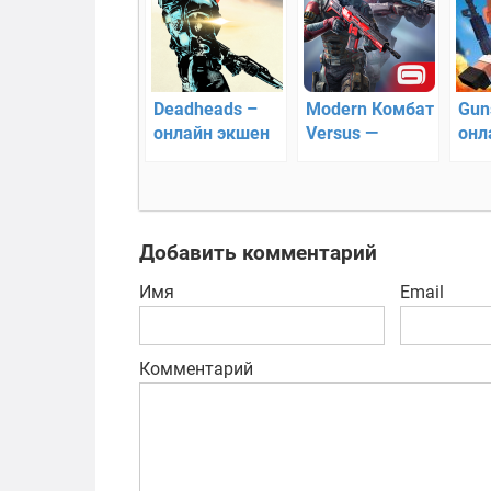
Deadheads –
Modern Комбат
Gun
онлайн экшен
Versus —
онл
от первого
динамичные
выж
лица
онлайн бои!
ост
Добавить комментарий
Имя
Email
Комментарий