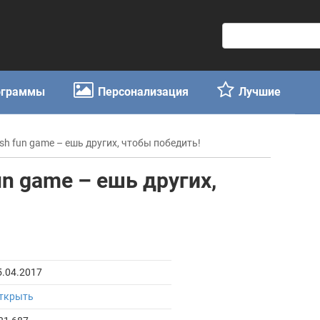
П
о
и
с
ограммы
Персонализация
Лучшие
к
:
fish fun game – ешь других, чтобы победить!
fun game – ешь других,
5.04.2017
ткрыть