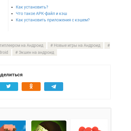
Как установить?
Что такое APK-файл и кэш
Как установить приложения с кэшем?
типлеером на Андроид
Новые игры на Андроид
roid
Экшен на андроид
делиться