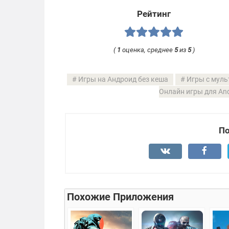
Рейтинг
(
1
оценка, среднее
5
из
5
)
Игры на Андроид без кеша
Игры с муль
Онлайн игры для And
По
Похожие Приложения