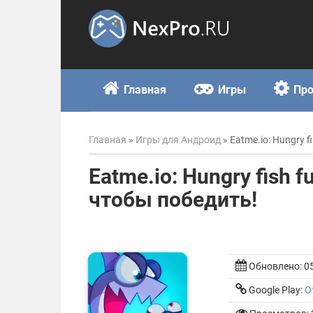
Skip
to
content
Главная
Игры
Пр
Главная
»
Игры для Андроид
»
Eatme.io: Hungry 
Eatme.io: Hungry fish 
чтобы победить!
Обновлено:
0
Google Play:
О