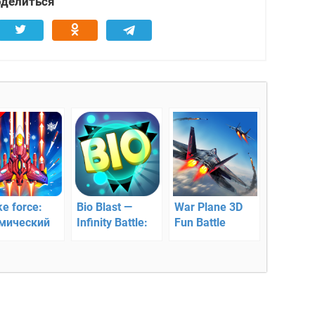
делиться
ke force:
Bio Blast —
War Plane 3D
мический
Infinity Battle:
Fun Battle
т
Shoot virus! –
Games — битва
скролл-шутер
истребителей