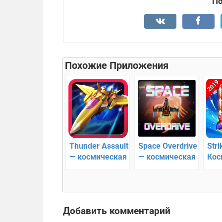
По
Похожие Приложения
Thunder Assault
Space Overdrive
Stri
— космическая
— космическая
Кос
стрелялка
стрелялка
фло
Добавить комментарий