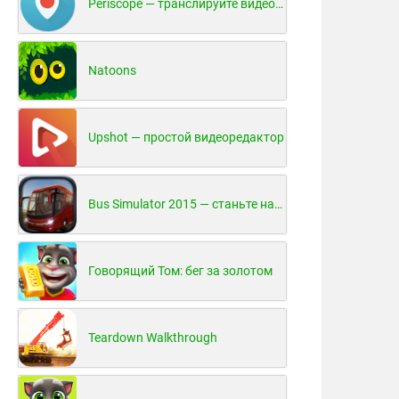
Periscope — транслируйте видео в реальном времени!
Natoons
Upshot — простой видеоредактор
Bus Simulator 2015 — станьте настоящим водителем автобуса!
Говорящий Том: бег за золотом
Teardown Walkthrough