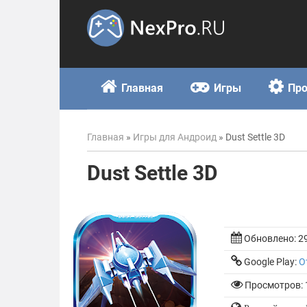
Skip
to
content
Главная
Игры
Пр
Главная
»
Игры для Андроид
»
Dust Settle 3D
Dust Settle 3D
Обновлено:
2
Google Play:
О
Просмотров: 