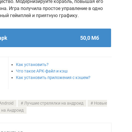
ество. Модернизируйте корабль, повышая его
она. Игра получила простое управление в одно
чный геймплей и приятную графику.
apk
50,0 Мб
Как установить?
Что такое APK-файл и кэш
Как установить приложения с кэшем?
Android
Лучшие стрелялки на андроид
Новые
 на Андроид