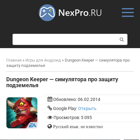
Skip
to
content
П
о
и
с
Главная
»
Игры для Андроид
»
Dungeon Keeper — симулятора про
к
защиту подземелья
:
Dungeon Keeper — симулятора про защиту
подземелья
Обновлено:
06.02.2014
Google Play:
Открыть
Просмотров: 5 095
Русский язык: не известно