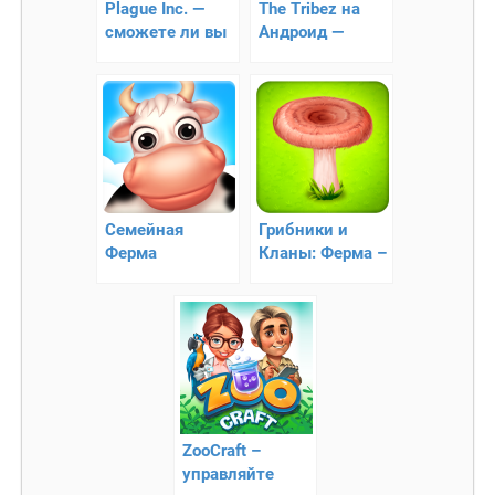
Plague Inc. —
The Tribez на
сможете ли вы
Андроид —
заразить весь
социальная
мир?
стратегия про
туземцев
Семейная
Грибники и
Ферма
Кланы: Ферма –
приключения в
лесу
ZooCraft –
управляйте