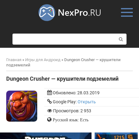
Skip
to
content
П
о
и
с
Главная
»
Игры для Андроид
»
Dungeon Crusher — крушители
к
подземелий
:
Dungeon Crusher — крушители подземелий
Обновлено:
28.03.2019
Google Play:
Открыть
Просмотров: 2 953
Русский язык: Есть