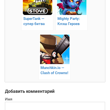
SuperTank —
Mighty Party:
cупер битва
Клэш Героев
танков (онлайн)
Munchkin.io —
Clash of Crowns!
— онлайн экшен
Добавить комментарий
Имя