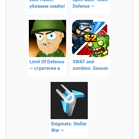
убиваем зомби!
Defense —
защита замка
Limit Of Defense
SWAT and
— стратегия в
zombies: Season
стиле Tower
2 – командная
Defense
борьба с зомби
Enigmata: Stellar
War —
космические