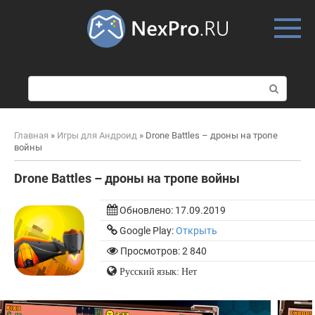
Skip
to
content
П
о
и
с
Главная
»
Игры для Андроид
»
Drone Battles – дроны на тропе
к
войны
:
Drone Battles – дроны на тропе войны
Обновлено:
17.09.2019
Google Play:
Открыть
Просмотров: 2 840
Русский язык: Нет