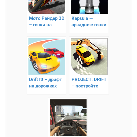
Мото Райдер 3D
Kapsula —
– гонки на
аркадные гонки
мотоциклах
с элементами
тетриса
Drift It! – дрифт
PROJECT: DRIFT
на дорожках
– постройте
карьеру
гонщика