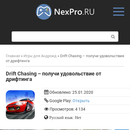
Skip
to
content
П
о
и
с
Главная
»
Игры для Андроид
»
Drift Chasing – получи удовольствие
к
от дрифтинга
:
Drift Chasing – получи удовольствие от
дрифтинга
Обновлено:
25.01.2020
Google Play:
Открыть
Просмотров: 4 134
Русский язык: Нет