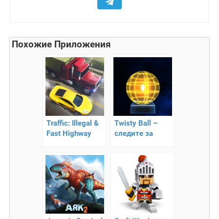
Похожие Приложения
Traffic: Illegal &
Twisty Ball –
Fast Highway
следите за
Racing 5 –
шариком
гоночный
раннер