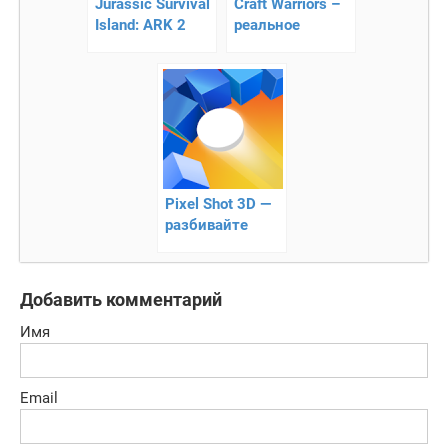
Jurassic Survival
Craft Warriors –
Island: ARK 2
реальное
Evolve —
сражение
выживание
среди
динозавров
Pixel Shot 3D —
разбивайте
блоки с
помощью
шарика!
Добавить комментарий
Имя
Email