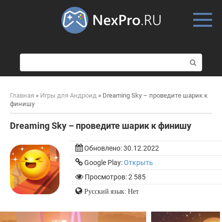
Skip
to
content
П
о
и
с
Главная
»
Игры для Андроид
»
Dreaming Sky – проведите шарик к
к
финишу
:
Dreaming Sky – проведите шарик к финишу
Обновлено:
30.12.2022
Google Play:
Открыть
Просмотров: 2 585
Русский язык: Нет