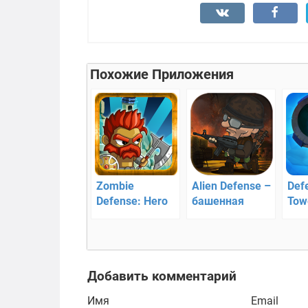
Похожие Приложения
Zombie
Alien Defense –
Def
Defense: Hero
башенная
Tow
Tower –
защита
CCG
коварные
кол
планы Зомби
игр
осо
Добавить комментарий
Имя
Email