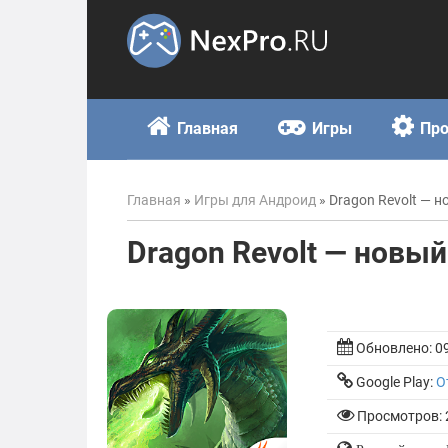
Skip
to
content
Главная
Игры
Пр
Главная
»
Игры для Андроид
»
Dragon Revolt — 
Dragon Revolt — новы
Обновлено:
0
Google Play:
О
Просмотров: 