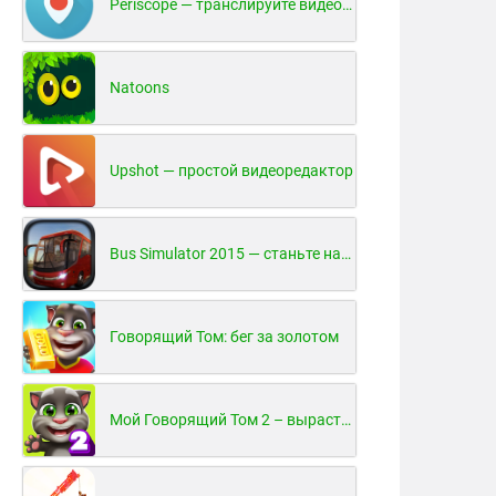
Periscope — транслируйте видео в реальном времени!
Natoons
Upshot — простой видеоредактор
Bus Simulator 2015 — станьте настоящим водителем автобуса!
Говорящий Том: бег за золотом
Мой Говорящий Том 2 – вырасти и воспитай своего котенка