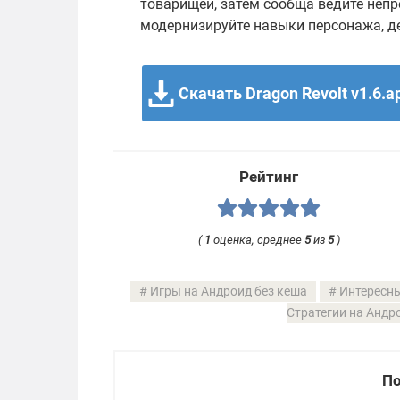
товарищей, затем сообща ведите непр
модернизируйте навыки персонажа, де
Скачать Dragon Revolt v1.6.a
Рейтинг
(
1
оценка, среднее
5
из
5
)
Игры на Андроид без кеша
Интересны
Стратегии на Андр
По