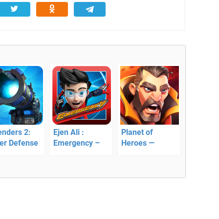
enders 2:
Ejen Ali :
Planet of
er Defense
Emergency –
Heroes —
 –
фантастический
планета
лекционная
геймплей
героев: лига
а со своими
галактики
бенностями