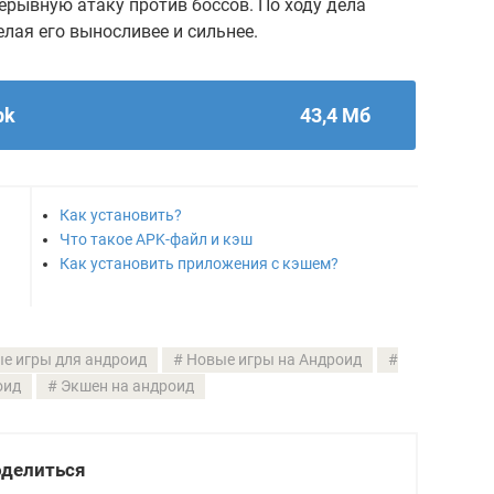
ерывную атаку против боссов. По ходу дела
лая его выносливее и сильнее.
pk
43,4 Мб
Как установить?
Что такое APK-файл и кэш
Как установить приложения с кэшем?
е игры для андроид
Новые игры на Андроид
оид
Экшен на андроид
делиться