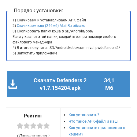
Порядок установки:
1) Скачиваем и устанавливаем APK файл
2)
Скачиваем кэш (246мб) Mail.Ru облако
3) Скопировать папку кэша в SD/Android/obb/
Если у вас нет этой папки, создайте ее при помощи любого
файлового менеджера
4) В итоге получится SD/Android/obb/com.nival.pwdefenders2/
5) Запустить приложение
Скачать Defenders 2
34,1
v1.7.154204.apk
Мб
Как установить?
Рейтинг
Что такое APK-файл и кэш
Как установить приложения с
кэшем?
( Пока оценок нет )