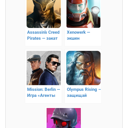
Assassin’s Creed
Xenowerk —
Pirates — закат
экшен
пиратства
Mission: Berlin —
Olympus Rising –
Игра «Агенты
защищай
А.Н.К.Л.
легендарный
олимп!