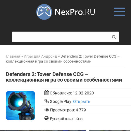
Skip
to
content
П
о
и
с
Главная
»
Игры для Андроид
»
Defenders 2: Tower Defense CCG –
к
коллекционная игра со своими особенностями
:
Defenders 2: Tower Defense CCG –
коллекционная игра со своими особенностями
Обновлено:
12.02.2020
Google Play:
Открыть
Просмотров: 4 779
Русский язык: Есть