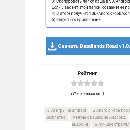
3) Скопировать папку кэша в SD/Androi
Если у вас нет этой папки, создайте ее
4) В итоге получится SD/Android/obb/co
5) Запустить приложение
Скачать Deadlands Road v1.0
Рейтинг
( Пока оценок нет )
3d игры на android
Android игра про
бесплатно
Игры с кэшем на Андроид
андроид
Лучшие стрелял