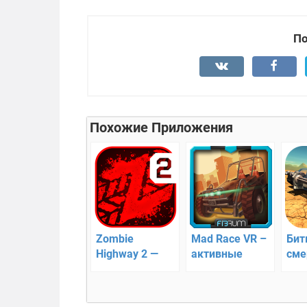
По
Похожие Приложения
Zombie
Mad Race VR –
Бит
Highway 2 —
активные
сме
отличный
виртуальные
гон
гоночный
заезды
зомби