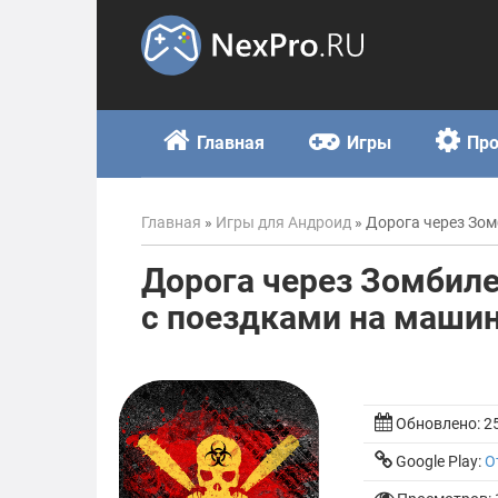
Skip
to
content
Главная
Игры
Пр
Главная
»
Игры для Андроид
»
Дорога через Зом
Дорога через Зомбиле
с поездками на маши
Обновлено:
2
Google Play:
О