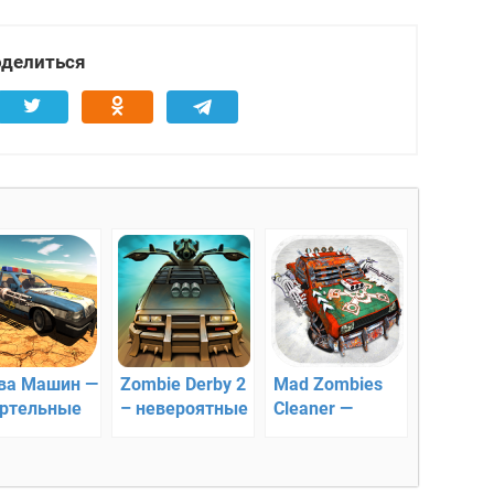
делиться
ва Машин —
Zombie Derby 2
Mad Zombies
ртельные
– невероятные
Cleaner —
ки
гонки
уничтожение
зомби