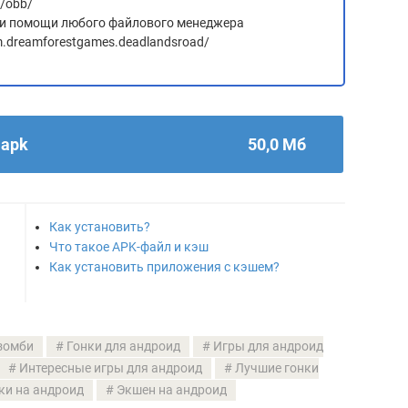
d/obb/
 при помощи любого файлового менеджера
m.dreamforestgames.deadlandsroad/
.apk
50,0 Мб
Как установить?
Что такое APK-файл и кэш
Как установить приложения с кэшем?
 зомби
Гонки для андроид
Игры для андроид
Интересные игры для андроид
Лучшие гонки
ки на андроид
Экшен на андроид