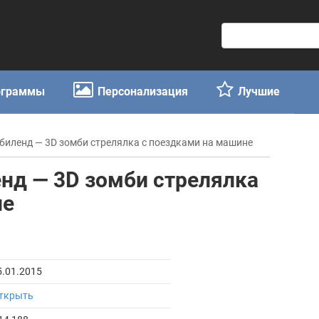
П
о
и
с
ограммы
Персонализация
Лучшие
к
:
биленд — 3D зомби стрелялка с поездками на машине
нд — 3D зомби стрелялка
не
5.01.2015
ткрыть