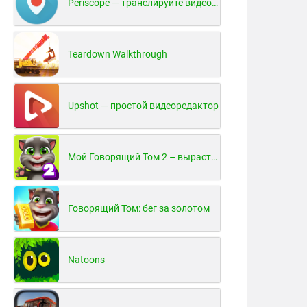
Periscope — транслируйте видео в реальном времени!
Teardown Walkthrough
Upshot — простой видеоредактор
Мой Говорящий Том 2 – вырасти и воспитай своего котенка
Говорящий Том: бег за золотом
Natoons