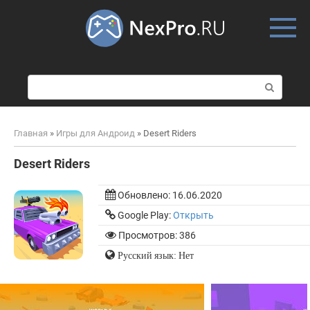
Skip
to
content
П
о
и
с
Главная
»
Игры для Андроид
»
Desert Riders
к
:
Desert Riders
Обновлено:
16.06.2020
Google Play:
Открыть
Просмотров: 386
Русский язык: Нет