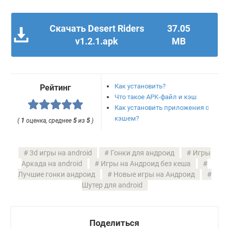
Скачать Desert Riders
37.05
v1.2.1.apk
MB
Как установить?
Рейтинг
Что такое APK-файл и кэш
Как установить приложения с
кэшем?
(
1
оценка, среднее
5
из
5
)
3d игры на android
Гонки для андроид
Игры
Аркада на android
Игры на Андроид без кеша
Лучшие гонки андроид
Новые игры на Андроид
Шутер для android
Поделиться