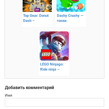
Top Gear: Donut
Dashy Crashy —
Dash –
гонки
насладитесь
дрифтом
LEGO Ninjago:
Ride ninja –
победите в
уличной гонке
Добавить комментарий
Имя