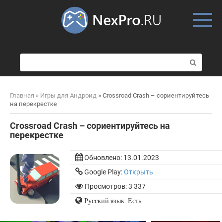
Skip
to
content
П
о
и
с
Главная
»
Игры для Андроид
»
Crossroad Crash – сориентируйтесь
к
на перекрестке
:
Crossroad Crash – сориентируйтесь на
перекрестке
Обновлено:
13.01.2023
Google Play:
Открыть
Просмотров: 3 337
Русский язык: Есть