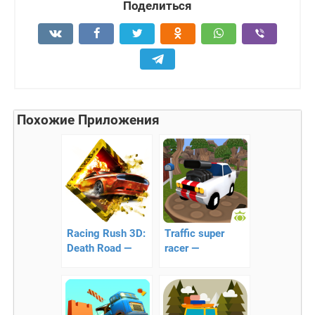
Поделиться
Похожие Приложения
Racing Rush 3D:
Traffic super
Death Road —
racer —
быстрые
муляшные
аркадные гонки!
гонки