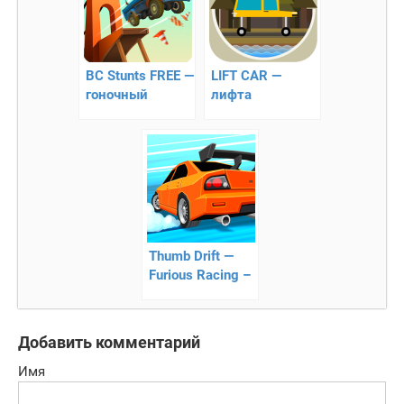
BC Stunts FREE —
LIFT CAR —
гоночный
лифта
симулятор
Thumb Drift —
Furious Racing –
аркадный
симулятор
дрифта
Добавить комментарий
Имя