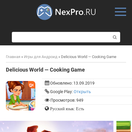
Skip
to
content
П
о
и
с
Главная
»
Игры для Андроид
»
Delicious World — Cooking Game
к
:
Delicious World — Cooking Game
Обновлено:
13.09.2019
Google Play:
Открыть
Просмотров: 949
Русский язык: Есть