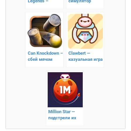
Legends –
симулятор
покорите
золотодобычи
открытое море
Can Knockdown –
Clawbert —
сбей мячом
казуальная игра
банки!
клоберт
Million Star —
подстрели их
все