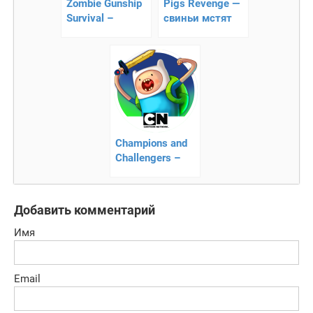
Zombie Gunship
Pigs Revenge —
Survival –
cвиньи мстят
уничтожайте
зомби с
воздуха!
Champions and
Challengers –
экстремальные
приключения
Добавить комментарий
Имя
Email