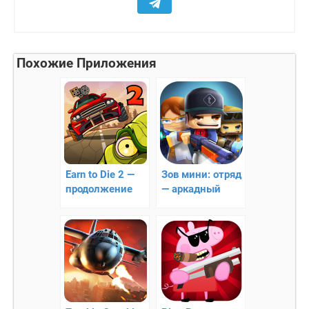
Похожие Приложения
Earn to Die 2 —
Зов мини: отряд
продолжение
— аркадный
экшена
шутер