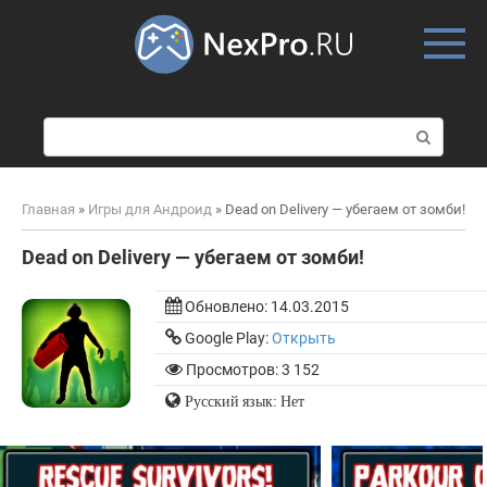
Skip
to
content
П
о
и
с
Главная
»
Игры для Андроид
»
Dead on Delivery — убегаем от зомби!
к
:
Dead on Delivery — убегаем от зомби!
Обновлено:
14.03.2015
Google Play:
Открыть
Просмотров: 3 152
Русский язык: Нет