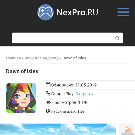
Skip
to
content
П
о
и
с
Главная
»
Игры для Андроид
»
Dawn of Isles
к
:
Dawn of Isles
Обновлено:
31.05.2019
Google Play:
Открыть
Просмотров: 1 196
Русский язык: Нет