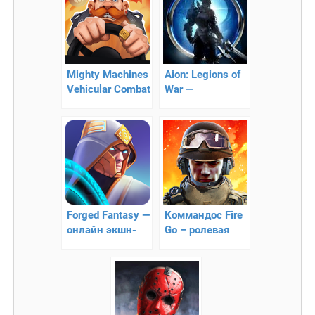
Mighty Machines
Aion: Legions of
Vehicular Combat
War —
RPG – гонки
мультиплеерная
ролевая
стратегия
Forged Fantasy —
Коммандос Fire
онлайн экшн-
Go – ролевая
RPG
стрелялка от
первого лица