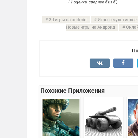
(
1
оценка, среднее
5
из
5
)
3d игры на android
Игры с мультиплее
Новые игры на Андроид
Онлай
По
Похожие Приложения