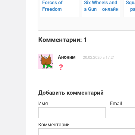
Forces of
Six Wheels and
Squa
Freedom –
a Gun – онлайн
– р
командный
сражение на
вра
экшен с
танках
мультиплеером
Комментарии: 1
Аноним
20.02.2020 в 17:21
Добавить комментарий
Имя
Email
Комментарий