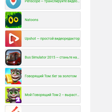
Periscope — транслируйте видео в реальном времени!
Natoons
Upshot — простой видеоредактор
Bus Simulator 2015 — станьте настоящим водителем автобуса!
Говорящий Том: бег за золотом
Мой Говорящий Том 2 – вырасти и воспитай своего котенка