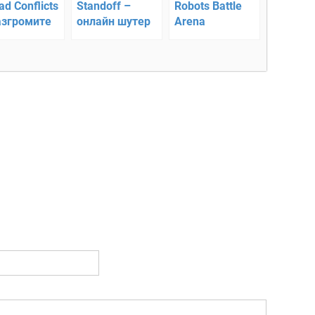
d Conflicts
Standoff –
Robots Battle
азгромите
онлайн шутер
Arena
гов