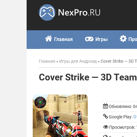
Skip
to
content
Главная
Игры
Пр
Главная
»
Игры для Андроид
»
Cover Strike — 3D 
Cover Strike — 3D Team
Обновлено:
0
Google Play:
О
Просмотров: 