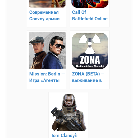
Современная
Call Of
Convoy армии
Battlefield:Online
Guner
FPS — 3D зомби
апокалипсис
Mission: Berlin —
ZONA (BETA) –
Игра «Агенты
выживание в
А.Н.К.Л.
условиях ЧЗО
Tom Clancy’s