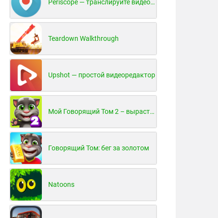
Periscope — транслируйте видео в реальном времени!
Teardown Walkthrough
Upshot — простой видеоредактор
Мой Говорящий Том 2 – вырасти и воспитай своего котенка
Говорящий Том: бег за золотом
Natoons