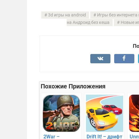
3d игры на android
Игры без интернета
на Андроид без кеша
Новые и
По
Похожие Приложения
2War –
Drift It! – дрифт
Unn