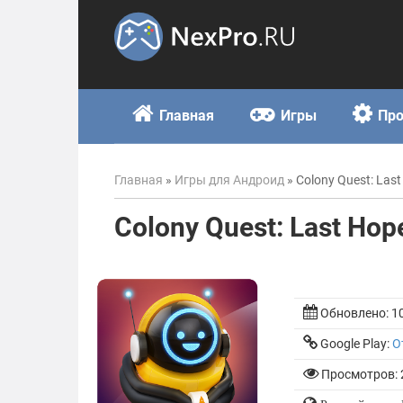
Skip
to
content
Главная
Игры
Пр
Главная
»
Игры для Андроид
»
Colony Quest: Las
Colony Quest: Last Ho
Обновлено:
1
Google Play:
О
Просмотров: 