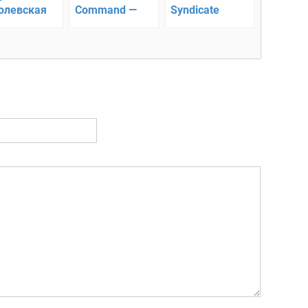
олевская
Command —
Syndicate
ва
стратегия
Heroes TD –
Tower Defense
борьба за
первенство