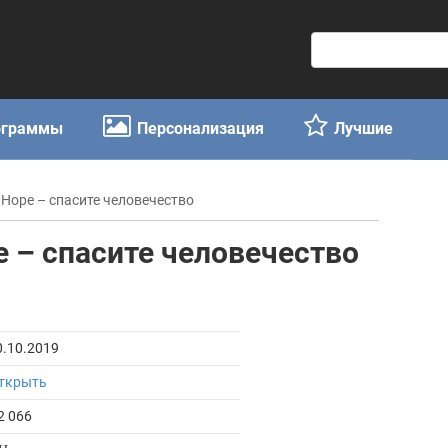
П
о
и
с
ограммы
Персонализация
Лучшие
к
:
t Hope – спасите человечество
pe – спасите человечество
0.10.2019
ткрыть
2 066