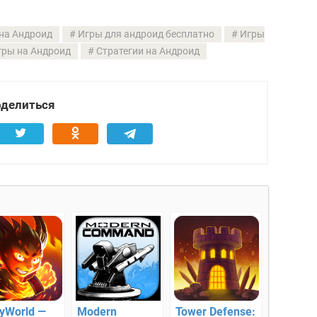
 на Андроид
Игры для андроид бесплатно
Игры
гры на Андроид
Стратегии на Андроид
делиться
yWorld —
Modern
Tower Defense: