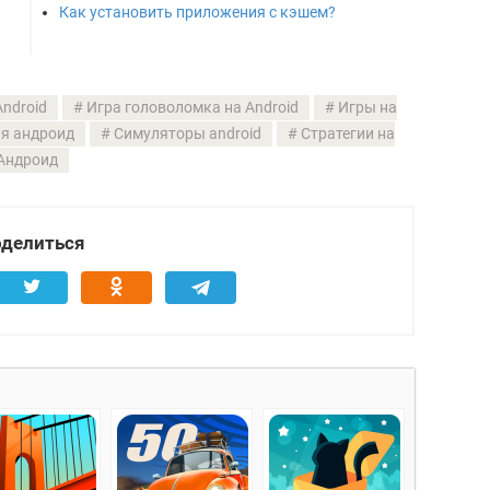
Как установить приложения с кэшем?
ndroid
Игра головоломка на Android
Игры на
ля андроид
Симуляторы android
Стратегии на
Андроид
делиться