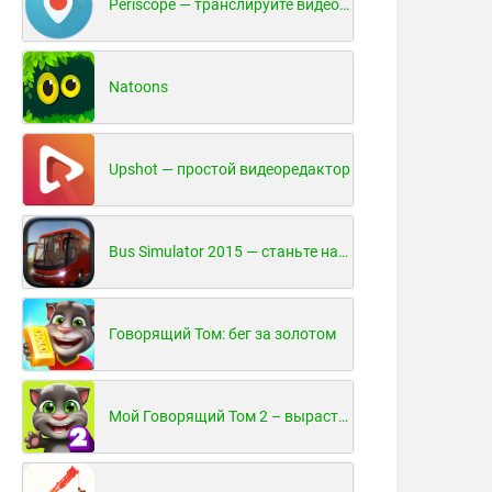
Periscope — транслируйте видео в реальном времени!
Natoons
Upshot — простой видеоредактор
Bus Simulator 2015 — станьте настоящим водителем автобуса!
Говорящий Том: бег за золотом
Мой Говорящий Том 2 – вырасти и воспитай своего котенка