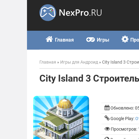
Skip
to
content
Главная
Игры
Пр
Главная
»
Игры для Андроид
»
City Island 3 Стр
City Island 3 Строите
Обновлено:
0
Google Play:
О
Просмотров: 