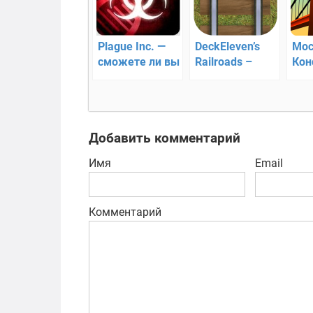
Plague Inc. —
DeckEleven’s
Мос
сможете ли вы
Railroads –
Кон
заразить весь
развитие
стр
мир?
железной
про
дороги!
мос
Добавить комментарий
Имя
Email
Комментарий