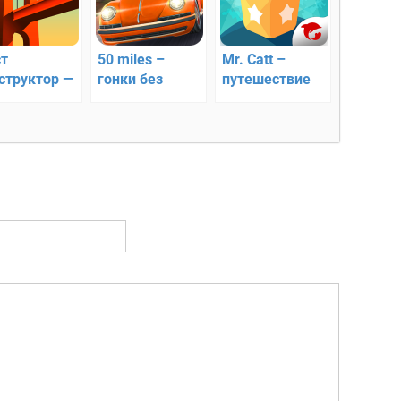
т
50 miles –
Mr. Catt –
структор —
гонки без
путешествие
оим
правил
по млечному
чные
пути
ты!