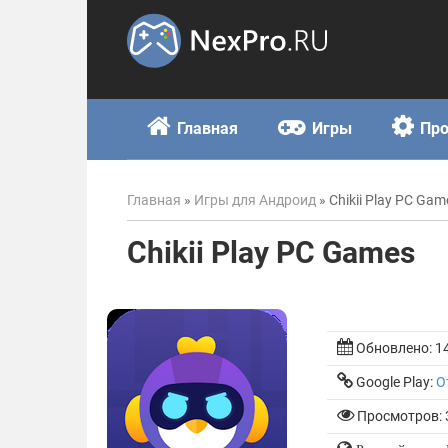
Skip
to
content
Главная
Игры
Пр
Главная
»
Игры для Андроид
»
Chikii Play PC Gam
Chikii Play PC Games
Обновлено:
1
Google Play:
О
Просмотров: 