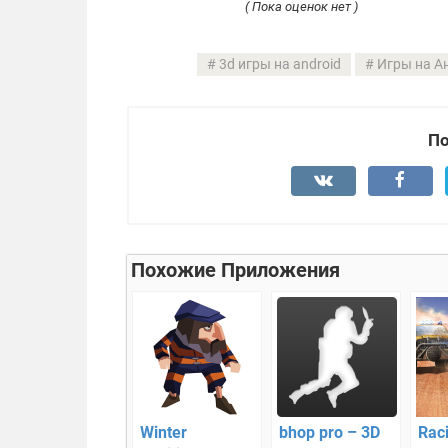
( Пока оценок нет )
3d игры на android
Игры на А
По
Похожие Приложения
Winter
bhop pro – 3D
Rac