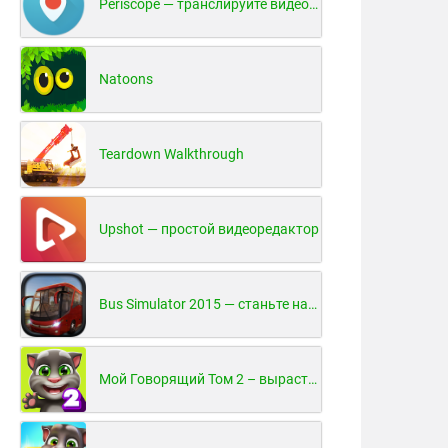
Periscope — транслируйте видео в реальном времени!
Natoons
Teardown Walkthrough
Upshot — простой видеоредактор
Bus Simulator 2015 — станьте настоящим водителем автобуса!
Мой Говорящий Том 2 – вырасти и воспитай своего котенка