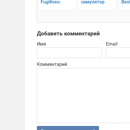
Fugitives:
симулятор
Best
stealth game —
нов
побег из
зах
тюрьмы
гонк
Добавить комментарий
Имя
Email
Комментарий