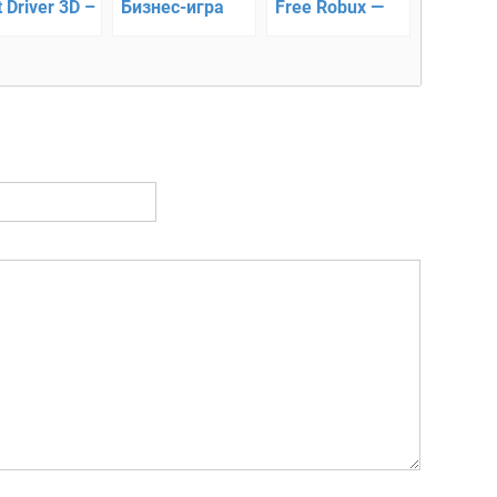
 Driver 3D –
Бизнес-игра
Free Robux —
ые
Roblominer
ватывающие
и!!