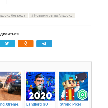
ндроид без кеша
Новые игры на Андроид
делиться
ing Xtreme:
Landlord GO —
Strong Pixel —