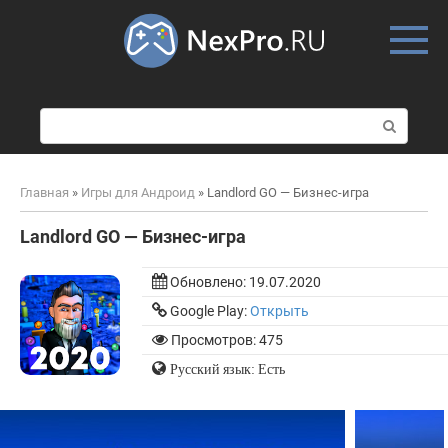
Skip
to
content
П
о
и
с
Главная
»
Игры для Андроид
»
Landlord GO — Бизнес-игра
к
:
Landlord GO — Бизнес-игра
Обновлено:
19.07.2020
Google Play:
Открыть
Просмотров: 475
Русский язык: Есть