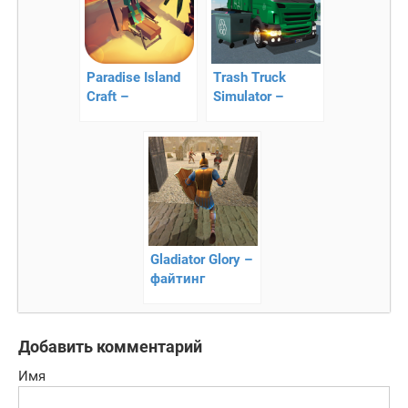
Paradise Island
Trash Truck
Craft –
Simulator –
рыбачьте,
гоняйте на
стройте,
мусоровозе
веселитесь
Gladiator Glory –
файтинг
Добавить комментарий
Имя