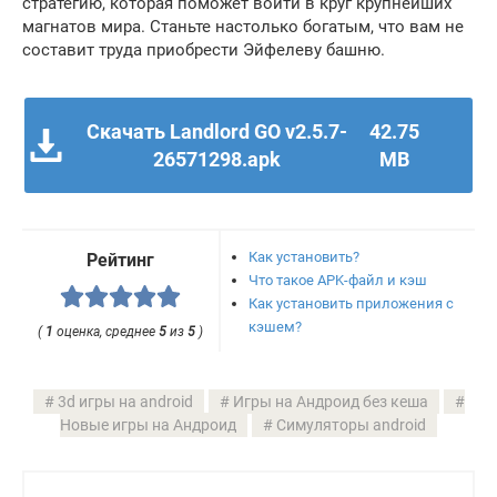
стратегию, которая поможет войти в круг крупнейших
магнатов мира. Станьте настолько богатым, что вам не
составит труда приобрести Эйфелеву башню.
Скачать Landlord GO v2.5.7-
42.75
26571298.apk
MB
Как установить?
Рейтинг
Что такое APK-файл и кэш
Как установить приложения с
кэшем?
(
1
оценка, среднее
5
из
5
)
3d игры на android
Игры на Андроид без кеша
Новые игры на Андроид
Симуляторы android