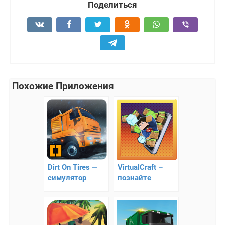
Поделиться
Похожие Приложения
Dirt On Tires —
VirtualCraft –
симулятор
познайте
бездорожье
виртуальную
реальность