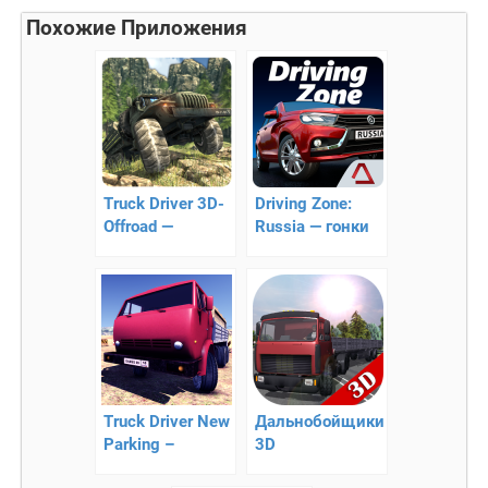
Похожие Приложения
Truck Driver 3D-
Driving Zone:
Offroad —
Russia — гонки
симулятор
на автомобилях
внедорожного
российского
вождения
производства!
Truck Driver New
Дальнобойщики
Parking –
3D
докажите, что