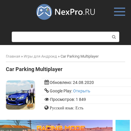
Skip
to
content
П
о
и
с
Главная
»
Игры для Андроид
»
Car Parking Multiplayer
к
:
Car Parking Multiplayer
Обновлено:
24.08.2020
Google Play:
Открыть
Просмотров: 1 849
Русский язык: Есть