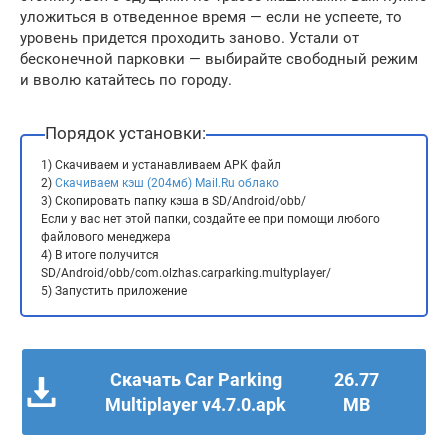
уложиться в отведенное время — если не успеете, то
уровень придется проходить заново. Устали от
бесконечной парковки — выбирайте свободный режим
и вволю катайтесь по городу.
Порядок установки:
1) Скачиваем и устанавливаем APK файл
2)
Скачиваем кэш (204мб) Mail.Ru облако
3) Скопировать папку кэша в SD/Android/obb/
Если у вас нет этой папки, создайте ее при помощи любого
файлового менеджера
4) В итоге получится
SD/Android/obb/com.olzhas.carparking.multyplayer/
5) Запустить приложение
Скачать Car Parking
26.77
Multiplayer v4.7.0.apk
MB