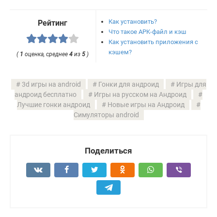
Как установить?
Рейтинг
Что такое APK-файл и кэш
Как установить приложения с
кэшем?
(
1
оценка, среднее
4
из
5
)
3d игры на android
Гонки для андроид
Игры для
андроид бесплатно
Игры на русском на Андроид
Лучшие гонки андроид
Новые игры на Андроид
Симуляторы android
Поделиться