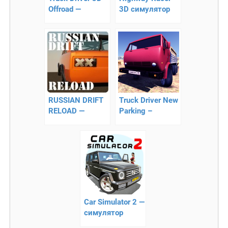
Offroad —
3D симулятор
симулятор
вождения
внедорожного
вождения
RUSSIAN DRIFT
Truck Driver New
RELOAD —
Parking –
поможет стать
докажите, что
королем дорог
вы лучший
водитель
Car Simulator 2 —
симулятор
автомобиля 2