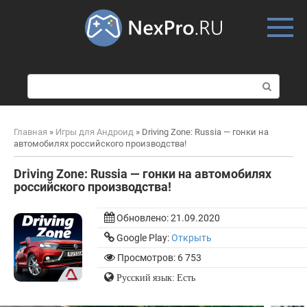
Skip
to
content
П
о
и
с
Главная
»
Игры для Андроид
»
Driving Zone: Russia — гонки на
к
автомобилях российского производства!
:
Driving Zone: Russia — гонки на автомобилях
российского производства!
Обновлено:
21.09.2020
Google Play:
Открыть
Просмотров: 6 753
Русский язык: Есть