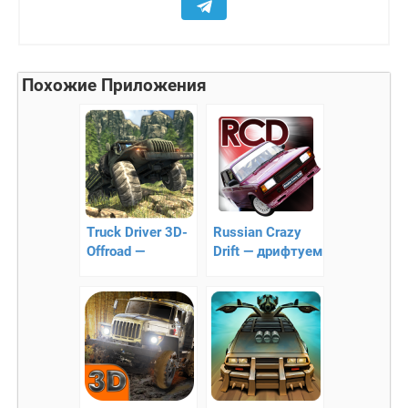
Похожие Приложения
Truck Driver 3D-
Russian Crazy
Offroad —
Drift — дрифтуем
симулятор
на Российских
внедорожного
автомобилях
вождения