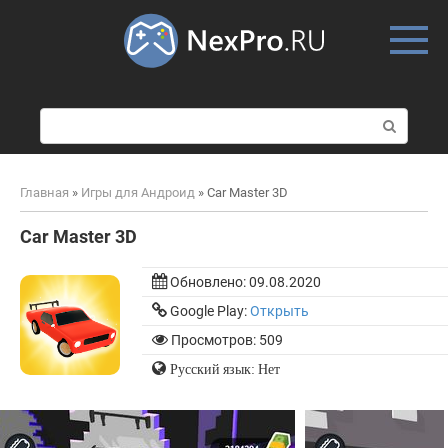
Skip
to
content
П
о
и
с
Главная
»
Игры для Андроид
»
Car Master 3D
к
:
Car Master 3D
Обновлено:
09.08.2020
Google Play:
Открыть
Просмотров: 509
Русский язык: Нет