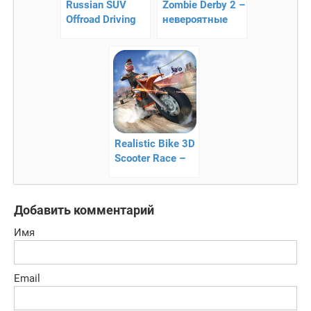
Russian SUV
Zombie Derby 2 –
Offroad Driving
невероятные
3D — новый
гонки
симулятор
грузовика
Realistic Bike 3D
Scooter Race –
гонки на
мотоциклах
Добавить комментарий
Имя
Email