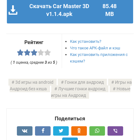
Скачать Car Master 3D
85.48
v1.1.4.apk
MB
Как установить?
Рейтинг
Что такое APK-файл и кэш
Как установить приложения с
кэшем?
(
1
оценка, среднее
3
из
5
)
3d игры на android
Гонки для андроид
Игры на
Андроид без кеша
Лучшие гонки андроид
Новые
игры на Андроид
Поделиться