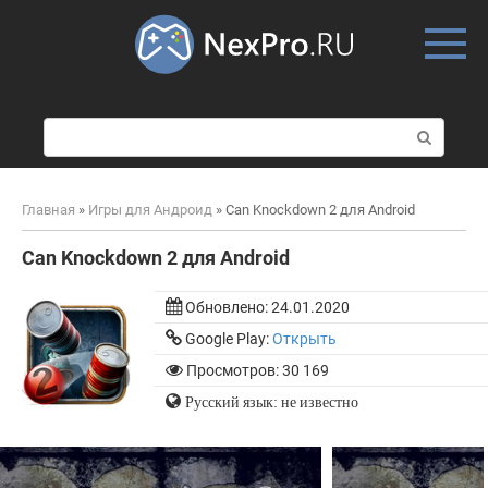
Skip
to
content
П
о
и
с
Главная
»
Игры для Андроид
»
Can Knockdown 2 для Android
к
:
Can Knockdown 2 для Android
Обновлено:
24.01.2020
Google Play:
Открыть
Просмотров: 30 169
Русский язык: не известно