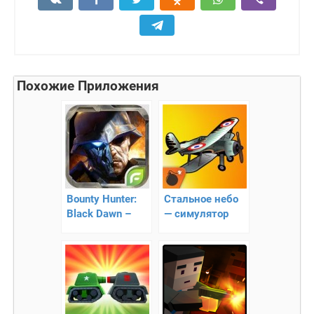
Похожие Приложения
Bounty Hunter:
Стальное небо
Black Dawn –
— симулятор
космический
воздушных боев
шутер с
неплохой 3D
графикой