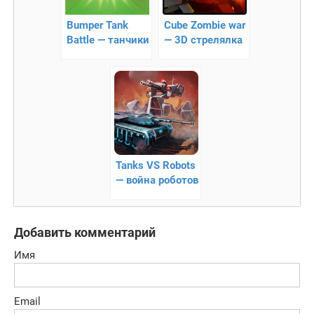
Bumper Tank
Cube Zombie war
Battle — танчики
— 3D стрелялка
на выживание
Tanks VS Robots
— война роботов
(с
мультиплееролм)
Добавить комментарий
Имя
Email